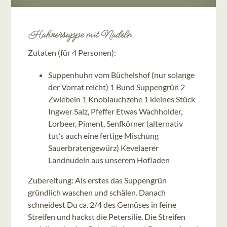
KONTAKT
Hühnersuppe mit Nudeln
Zutaten (für 4 Personen):
Suppenhuhn vom Büchelshof (nur solange
der Vorrat reicht) 1 Bund Suppengrün 2
Zwiebeln 1 Knoblauchzehe 1 kleines Stück
Ingwer Salz, Pfeffer Etwas Wachholder,
Lorbeer, Piment, Senfkörner (alternativ
tut’s auch eine fertige Mischung
Sauerbratengewürz) Kevelaerer
Landnudeln aus unserem Hofladen
Zubereitung: Als erstes das Suppengrün
gründlich waschen und schälen. Danach
schneidest Du ca. 2/4 des Gemüses in feine
Streifen und hackst die Petersilie. Die Streifen