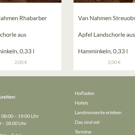
Nahmen Rhabarber
Van Nahmen Streuobs
chorle aus
Apfel Landschorle au
nkeln, 0,33 l
Hamminkeln, 0,33 l
2,00
€
2,00
€
Hofladen
zeiten:
Hofeis
Landmomente erleben
: 08:00 – 19:00 Uhr
Das sind wir
0 – 18:00 Uhr
Termine