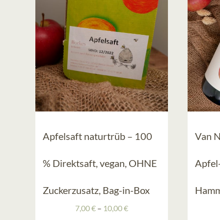
Apfelsaft naturtrüb – 100
Van N
% Direktsaft, vegan, OHNE
Apfel
Zuckerzusatz, Bag-in-Box
Hammi
Preisspanne:
7,00
€
–
10,00
€
7,00 €