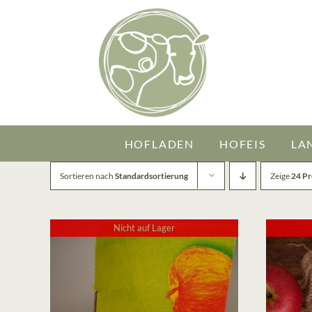
Zum
Inhalt
springen
HOFLADEN
HOFEIS
LA
Sortieren nach
Standardsortierung
Zeige
24 P
Nicht auf Lager