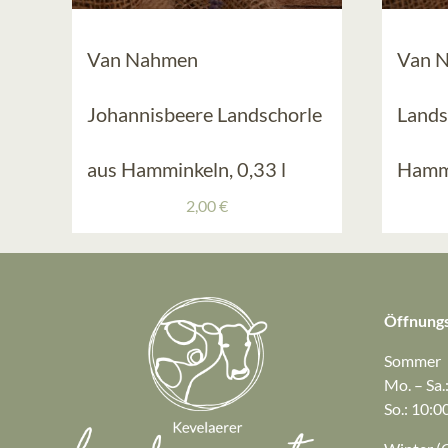
Van Nahmen
Van 
Johannisbeere Landschorle
Lands
aus Hamminkeln, 0,33 l
Hammi
2,00
€
Öffnungs
Sommer
Mo. – Sa.
So.: 10:0