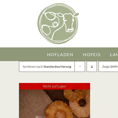
Zum
Inhalt
springen
HOFLADEN
HOFEIS
LA
Sortieren nach
Standardsortierung
Zeige
24 P
Nicht auf Lager