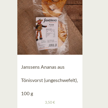
Janssens Ananas aus
Tönisvorst (ungeschwefelt),
100 g
3,50
€