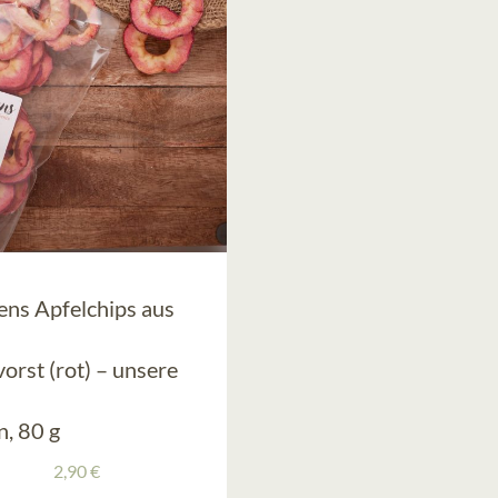
ens Apfelchips aus
orst (rot) – unsere
n, 80 g
2,90
€