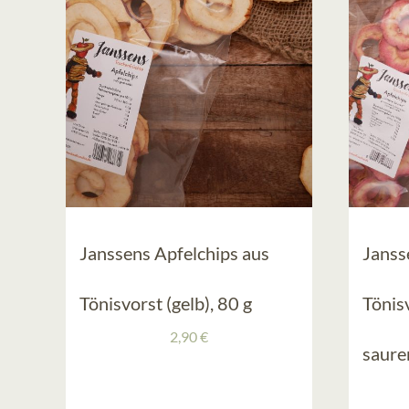
Janssens Apfelchips aus
Janss
Tönisvorst (gelb), 80 g
Tönisv
2,90
€
saure