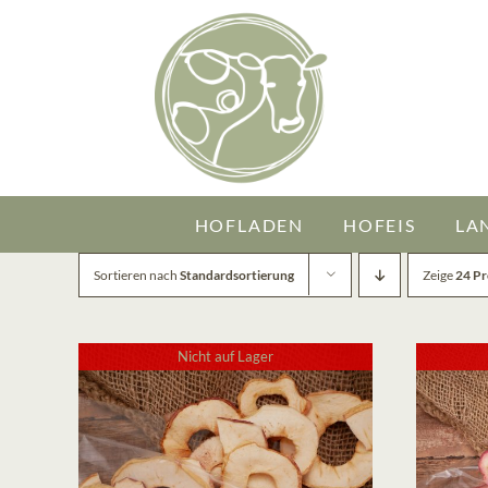
Zum
Inhalt
springen
HOFLADEN
HOFEIS
LA
Sortieren nach
Standardsortierung
Zeige
24 P
Nicht auf Lager