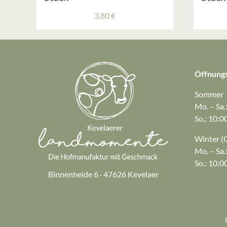
3,80
€
Öffnungs
Sommer
Mo. – Sa.
So.: 10:0
Winter (O
Mo. – Sa.
So.: 10:0
Binnenheide 6 · 47626 Kevelaer