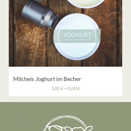
KONTAKT
Milcheis Joghurt im Becher
Preisspanne:
3,00
€
–
8,00
€
3,00 €
bis
8,00 €