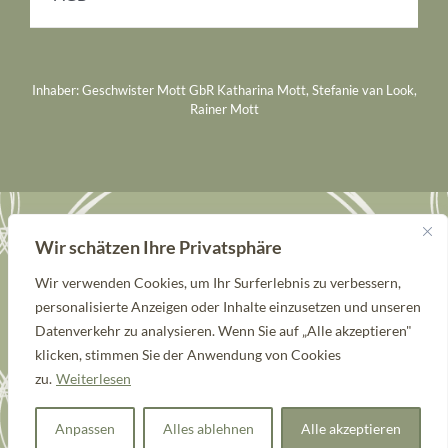
Inhaber: Geschwister Mott GbR Katharina Mott, Stefanie van Look,
Rainer Mott
Wir schätzen Ihre Privatsphäre
Schön, dass Du hier bist!
Wir verwenden Cookies, um Ihr Surferlebnis zu verbessern,
Genieße Deinen Landmoment.
personalisierte Anzeigen oder Inhalte einzusetzen und unseren
Kathi, Steffi & Rainer
Datenverkehr zu analysieren. Wenn Sie auf „Alle akzeptieren"
klicken, stimmen Sie der Anwendung von Cookies
zu.
Weiterlesen
© Kevelaerer Landmomente 2026
Anpassen
Alles ablehnen
Alle akzeptieren