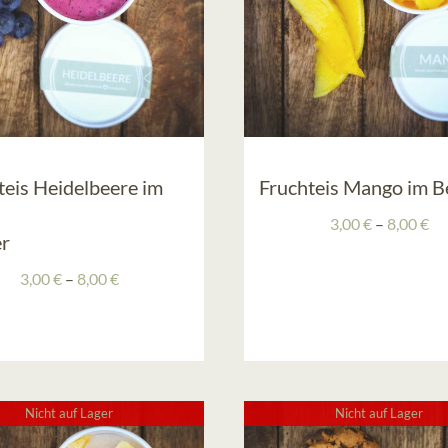
teis Heidelbeere im
Fruchteis Mango im B
Pr
3,00
€
–
8,00
€
r
3,
bis
Preisspanne:
3,00
€
–
8,00
€
8,
3,00 €
bis
8,00 €
Nicht auf Lager
Nicht auf Lager