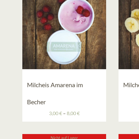
Milcheis Amarena im
Milch
Becher
Preisspanne:
3,00
€
–
8,00
€
3,00 €
bis
8,00 €
Nicht auf Lager