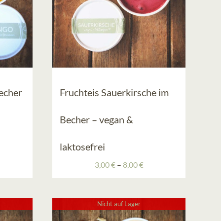
echer
Fruchteis Sauerkirsche im
eisspanne:
Becher – vegan &
00 €
00 €
laktosefrei
Preisspanne:
3,00
€
–
8,00
€
3,00 €
bis
8,00 €
Nicht auf Lager