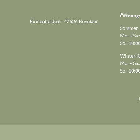
8,00 €
Öffnungs
Binnenheide 6 · 47626 Kevelaer
Sommer
Mo. – Sa.
So.: 10:0
Winter (O
Mo. – Sa.
So.: 10:0