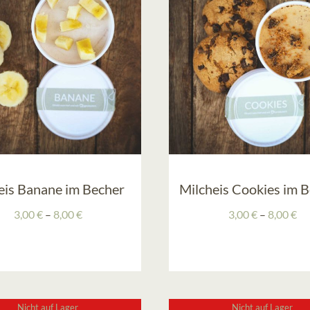
eis Banane im Becher
Milcheis Cookies im 
Preisspanne:
Pr
3,00
€
–
8,00
€
3,00
€
–
8,00
€
3,00 €
3,
bis
bis
8,00 €
8,
Nicht auf Lager
Nicht auf Lager