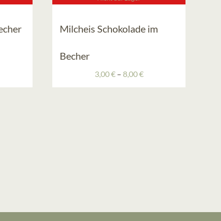
Becher
Milcheis Schokolade im
eisspanne:
Becher
00 €
Preisspanne:
3,00
€
–
8,00
€
00 €
3,00 €
bis
8,00 €