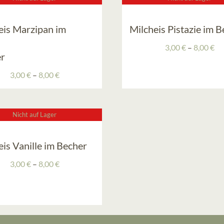
eis Marzipan im
Milcheis Pistazie im 
Pr
3,00
€
–
8,00
€
r
3,
bis
Preisspanne:
3,00
€
–
8,00
€
8,
3,00 €
bis
8,00 €
Nicht auf Lager
eis Vanille im Becher
Preisspanne:
3,00
€
–
8,00
€
3,00 €
bis
8,00 €