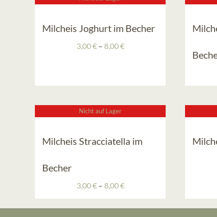
Milcheis Joghurt im Becher
Milch
Preisspanne:
3,00
€
–
8,00
€
Beche
3,00 €
bis
8,00 €
Nicht auf Lager
Milcheis Stracciatella im
Milch
Becher
Preisspanne:
3,00
€
–
8,00
€
3,00 €
bis