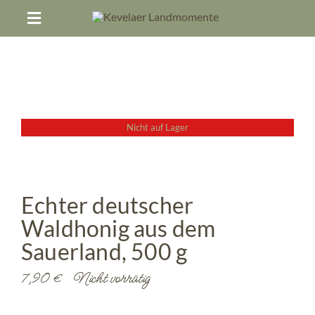
Zum
Toggle
Inhalt
springen
Navigation
HOFLADEN
HOFEIS
Nicht auf Lager
LANDMOMENTE ERLEBEN
Echter deutscher
DAS SIND WIR
Waldhonig aus dem
Sauerland, 500 g
TERMINE
7,90
€
Nicht vorrätig
REZEPTE