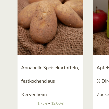
Annabelle Speisekartoffeln,
Apfel
festkochend aus
% Dir
Kervenheim
Zucke
Preisspanne:
1,75
€
–
12,00
€
1,75 €