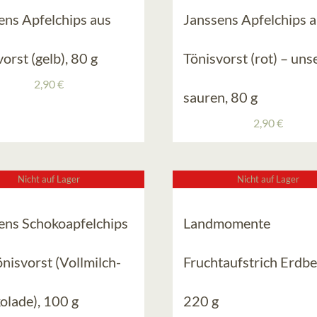
ens Apfelchips aus
Janssens Apfelchips 
orst (gelb), 80 g
Tönisvorst (rot) – uns
2,90
€
sauren, 80 g
2,90
€
Nicht auf Lager
Nicht auf Lager
ens Schokoapfelchips
Landmomente
önisvorst (Vollmilch-
Fruchtaufstrich Erdbe
olade), 100 g
220 g