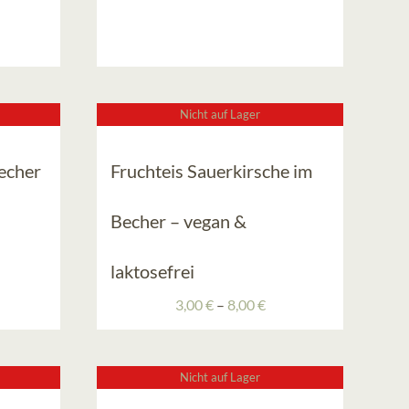
Nicht auf Lager
echer
Fruchteis Sauerkirsche im
eisspanne:
Becher – vegan &
00 €
00 €
laktosefrei
Preisspanne:
3,00
€
–
8,00
€
3,00 €
bis
8,00 €
Nicht auf Lager