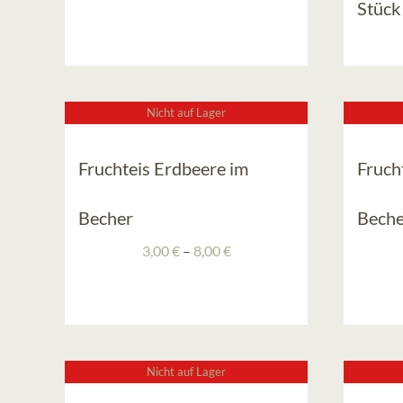
Stück
Nicht auf Lager
Fruchteis Erdbeere im
Fruch
Becher
Beche
Preisspanne:
3,00
€
–
8,00
€
3,00 €
bis
8,00 €
Nicht auf Lager