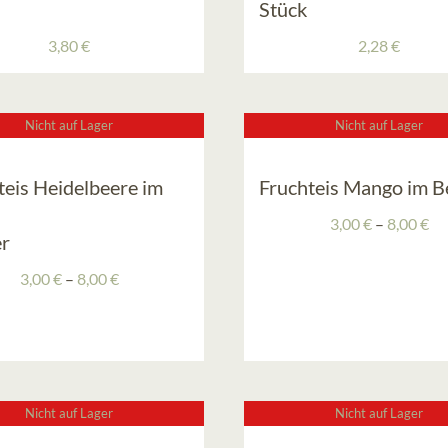
Stück
3,80
€
2,28
€
Nicht auf Lager
Nicht auf Lager
teis Heidelbeere im
Fruchteis Mango im B
Pr
3,00
€
–
8,00
€
r
3,
bis
Preisspanne:
3,00
€
–
8,00
€
8,
3,00 €
bis
8,00 €
Nicht auf Lager
Nicht auf Lager