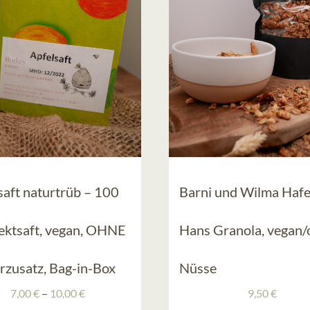
saft naturtrüb – 100
Barni und Wilma Hafe
ektsaft, vegan, OHNE
Hans Granola, vegan
rzusatz, Bag-in-Box
Nüsse
Preisspanne:
7,00
€
–
10,00
€
9,50
€
7,00 €