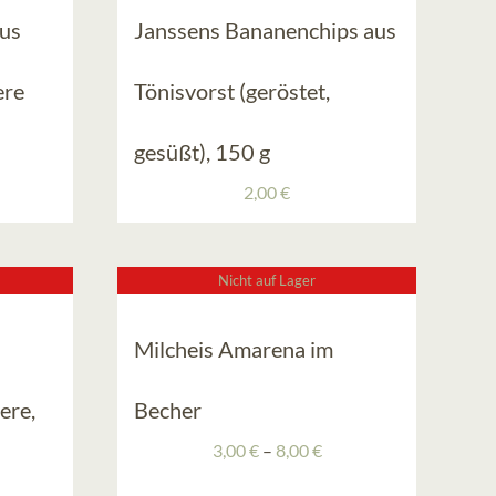
aus
Janssens Bananenchips aus
ere
Tönisvorst (geröstet,
gesüßt), 150 g
2,00
€
Nicht auf Lager
Milcheis Amarena im
ere,
Becher
Preisspanne:
3,00
€
–
8,00
€
3,00 €