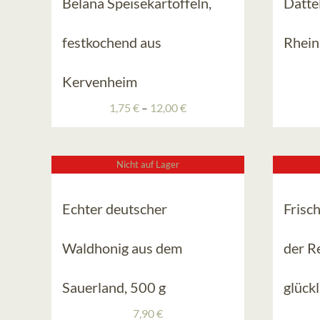
Belana Speisekartoffeln,
Datte
festkochend aus
Rhein
Kervenheim
Preisspanne:
1,75
€
–
12,00
€
1,75 €
bis
12,00 €
Nicht auf Lager
Echter deutscher
Frisch
Waldhonig aus dem
der R
Sauerland, 500 g
glück
7,90
€