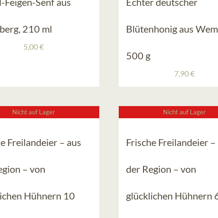
l-Feigen-Senf aus
Echter deutscher
berg, 210 ml
Blütenhonig aus Wem
5,00
€
500 g
7,90
€
Nicht auf Lager
Nicht auf Lager
e Freilandeier – aus
Frische Freilandeier –
egion – von
der Region – von
lichen Hühnern 10
glücklichen Hühnern 