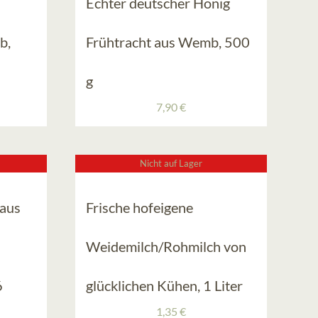
Echter deutscher Honig
b,
Frühtracht aus Wemb, 500
g
7,90
€
Nicht auf Lager
 aus
Frische hofeigene
Weidemilch/Rohmilch von
6
glücklichen Kühen, 1 Liter
1,35
€