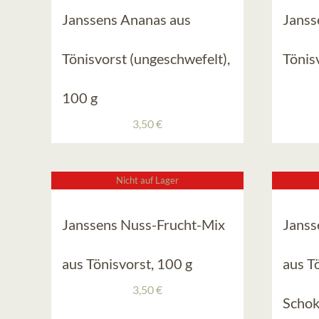
Janssens Ananas aus
Janss
Tönisvorst (ungeschwefelt),
Tönisv
100 g
3,50
€
Nicht auf Lager
Janssens Nuss-Frucht-Mix
Janss
aus Tönisvorst, 100 g
aus T
3,50
€
Schok