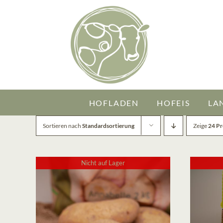
Zum
Inhalt
springen
HOFLADEN
HOFEIS
LA
Sortieren nach
Standardsortierung
Zeige
24 P
Nicht auf Lager